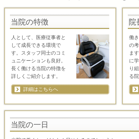
当院の特徴
院
人として、医療従事者と
働き
して成長できる環境で
の考
す。スタッフ同士のコミ
ます
ュニケーションも良好。
に学
長く働ける当院の特徴を
り組
詳しくご紹介します。
る院
詳細はこちらへ
当院の一日