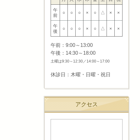
午
○
○
○
×
○
△
×
×
前
午
○
○
○
×
○
△
×
×
後
午前：9:00～13:00
午後：14:30～18:00
土曜は9:30～12:30／14:00～17:00
休診日：木曜・日曜・祝日
アクセス