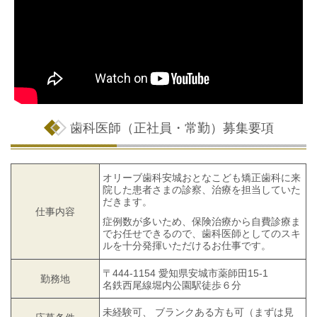
歯科医師（正社員・常勤）募集要項
オリーブ歯科安城おとなこども矯正歯科に来
院した患者さまの診察、治療を担当していた
だきます。
仕事内容
症例数が多いため、保険治療から自費診療ま
でお任せできるので、歯科医師としてのスキ
ルを十分発揮いただけるお仕事です。
〒444-1154 愛知県安城市薬師田15-1
勤務地
名鉄西尾線堀内公園駅徒歩６分
未経験可、 ブランクある方も可（まずは見