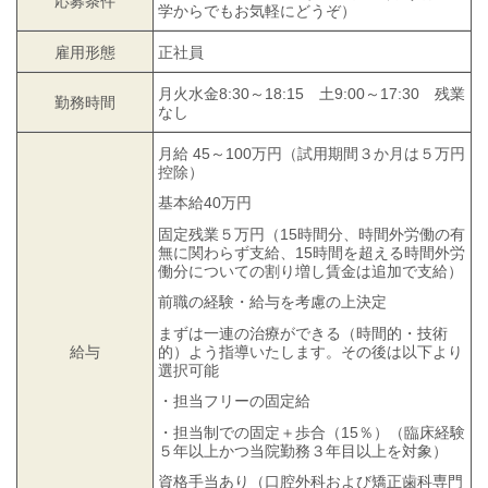
応募条件
学からでもお気軽にどうぞ）
雇用形態
正社員
月火水金8:30～18:15 土9:00～17:30 残業
勤務時間
なし
月給 45～100万円（試用期間３か月は５万円
控除）
基本給40万円
固定残業５万円（15時間分、時間外労働の有
無に関わらず支給、15時間を超える時間外労
働分についての割り増し賃金は追加で支給）
前職の経験・給与を考慮の上決定
まずは一連の治療ができる（時間的・技術
的）よう指導いたします。その後は以下より
給与
選択可能
・担当フリーの固定給
・担当制での固定＋歩合（15％）（臨床経験
５年以上かつ当院勤務３年目以上を対象）
資格手当あり（口腔外科および矯正歯科専門