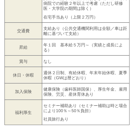
病院での経験２年以上で考慮（ただし研修
医・大学院の期間は除く）
在宅手当あり（上限２万円）
支給あり（公共交通機関利用は全額／車は距
交通費
離に基づいて支給）
年１回 基本給５万円～（実績と成長によ
昇給
る）
賞与
なし
週休２日制、有給休暇、年末年始休暇、夏季
休日・休暇
休暇（GWは暦どおり）
健康保険（歯科医師国保）、厚生年金、雇用
加入保険
保険、労災、産休育休あり
セミナー補助あり（セミナー補助は時と場合
により100％～50％負担）
福利厚生
社員旅行あり